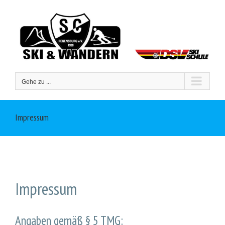
Zum
Inhalt
springen
Gehe zu ...
Impressum
Impressum
Angaben gemäß § 5 TMG: