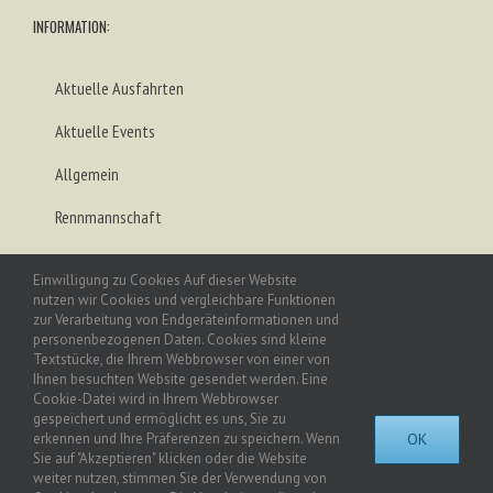
INFORMATION:
Aktuelle Ausfahrten
Aktuelle Events
Allgemein
Rennmannschaft
Rückblick
Einwilligung zu Cookies Auf dieser Website
nutzen wir Cookies und vergleichbare Funktionen
Trainingsangebot
zur Verarbeitung von Endgeräteinformationen und
personenbezogenen Daten. Cookies sind kleine
Textstücke, die Ihrem Webbrowser von einer von
Ihnen besuchten Website gesendet werden. Eine
ANSCHRIFT:
Cookie-Datei wird in Ihrem Webbrowser
gespeichert und ermöglicht es uns, Sie zu
OK
Sport-Club Regensburg e.V.
erkennen und Ihre Präferenzen zu speichern. Wenn
Sie auf "Akzeptieren" klicken oder die Website
Abteilung Ski & Wandern
weiter nutzen, stimmen Sie der Verwendung von
Alfons-Auer-Straße 26